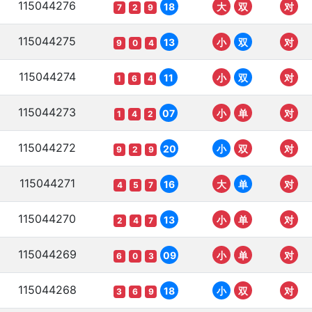
115044276
18
大
双
对
7
2
9
115044275
13
小
双
对
9
0
4
115044274
11
小
双
对
1
6
4
115044273
07
小
单
对
1
4
2
115044272
20
小
双
对
9
2
9
115044271
16
大
单
对
4
5
7
115044270
13
小
单
对
2
4
7
115044269
09
小
单
对
6
0
3
115044268
18
小
双
对
3
6
9