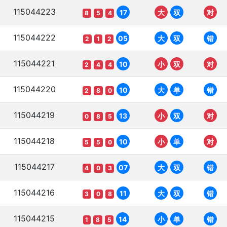
115044223
17
大
双
对
8
5
4
115044222
05
大
双
错
2
1
2
115044221
10
小
双
对
2
4
4
115044220
10
大
单
错
2
8
0
115044219
13
小
双
对
0
8
5
115044218
10
小
单
对
5
5
0
115044217
07
大
双
错
4
0
3
115044216
11
大
双
错
3
0
8
115044215
14
小
单
错
1
8
5