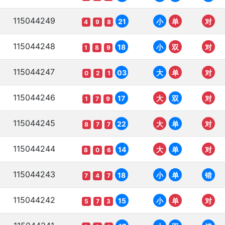
115044249
21
小
单
对
4
9
8
115044248
18
小
双
对
1
8
9
115044247
03
大
单
对
0
2
1
115044246
17
大
双
对
1
7
9
115044245
22
大
单
对
8
7
7
115044244
14
大
单
对
8
0
6
115044243
18
小
单
错
7
4
7
115044242
15
小
单
对
5
7
3