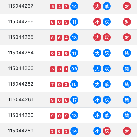
115044267
14
大
单
对
5
2
7
115044266
11
小
双
对
8
0
3
115044265
18
大
双
对
8
6
4
115044264
11
大
双
错
0
2
9
115044263
09
大
双
错
5
3
1
115044262
10
大
单
错
7
0
3
115044261
17
小
双
错
9
0
8
115044260
18
小
单
错
9
0
9
115044259
14
小
双
对
3
8
3