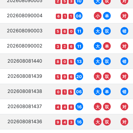
202608090005
10
大
双
对
2
5
3
202608090004
08
小
单
对
6
1
1
202608090003
11
大
双
错
5
6
0
202608090002
11
大
单
对
3
2
6
202608081440
13
大
双
错
8
0
5
202608081439
20
大
双
对
5
9
6
202608081438
06
大
单
错
0
1
5
202608081437
16
大
双
对
4
4
8
202608081436
16
大
双
对
9
4
3