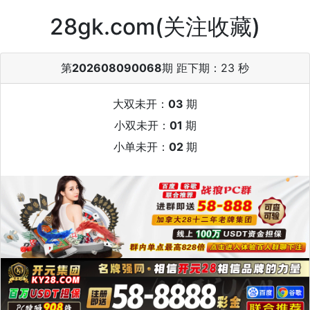
28gk.com(关注收藏)
第
202608090068
期 距下期：
23 秒
大双未开：
03
期
小双未开：
01
期
小单未开：
02
期