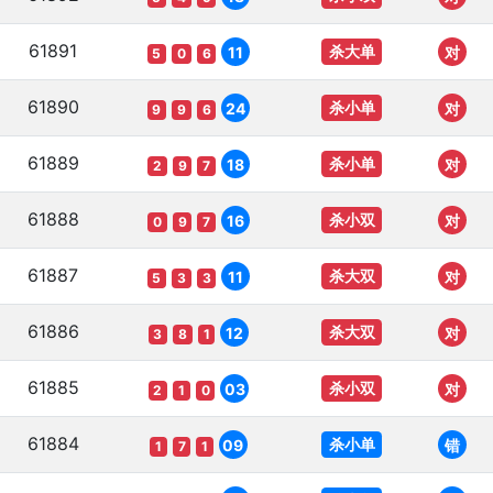
61891
杀大单
11
对
5
0
6
61890
杀小单
24
对
9
9
6
61889
杀小单
18
对
2
9
7
61888
杀小双
16
对
0
9
7
61887
杀大双
11
对
5
3
3
61886
杀大双
12
对
3
8
1
61885
杀小双
03
对
2
1
0
61884
杀小单
09
错
1
7
1