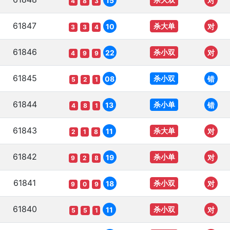
15
对
4
8
3
61847
杀大单
10
对
3
3
4
61846
杀小双
22
对
4
9
9
61845
杀小双
08
错
5
2
1
61844
杀小单
13
错
4
8
1
61843
杀大单
11
对
2
1
8
61842
杀小单
19
对
9
2
8
61841
杀小双
18
对
9
0
9
61840
杀小双
11
对
5
5
1