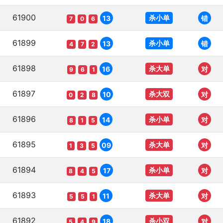
61900
杀小单
13
错
7
0
6
61899
杀小单
13
错
4
7
2
61898
杀大单
16
对
9
6
1
61897
杀大双
10
对
0
2
8
61896
杀小单
14
对
8
1
5
61895
杀大单
09
对
1
3
5
61894
杀小单
17
对
8
4
5
61893
杀大单
11
对
5
5
1
61892
杀小双
18
对
5
4
9