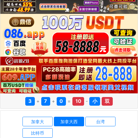
3
+
7
+
0
=
10
-
小
双
加拿大
加拿大西
台湾
比特币