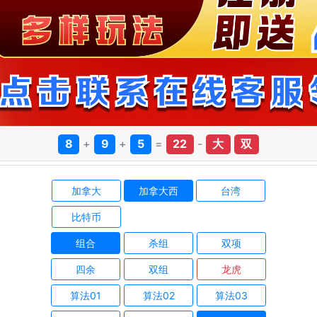
8
+
9
+
5
=
22
-
大
双
加拿大
加拿大西
台湾
比特币
组合
杀组
双项
四余
双组
龙虎
算法01
算法02
算法03