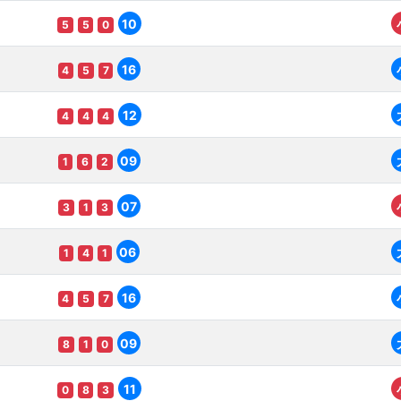
10
5
5
0
16
4
5
7
12
4
4
4
09
1
6
2
07
3
1
3
06
1
4
1
16
4
5
7
09
8
1
0
11
0
8
3