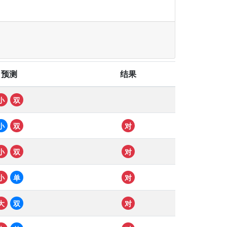
预测
结果
小
双
小
双
对
小
双
对
小
单
对
大
双
对