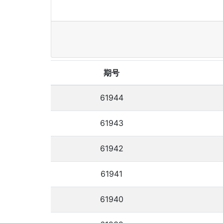
期号
61944
61943
61942
61941
61940