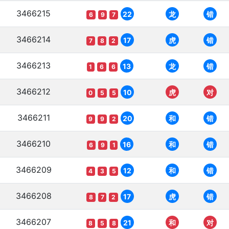
3466215
22
龙
错
6
9
7
3466214
17
虎
错
7
8
2
3466213
13
龙
错
1
6
6
3466212
10
虎
对
0
5
5
3466211
20
和
错
9
9
2
3466210
16
和
错
6
9
1
3466209
12
和
错
4
3
5
3466208
17
虎
错
8
7
2
3466207
21
和
对
8
5
8