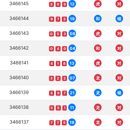
3466145
12
虎
对
3
0
9
3466144
19
和
错
9
7
3
3466143
08
虎
对
0
5
3
3466142
04
和
对
0
4
0
3466141
13
虎
对
4
1
8
3466140
07
龙
对
3
2
2
3466139
21
龙
错
5
9
7
3466138
11
龙
对
5
5
1
3466137
19
龙
对
7
7
5