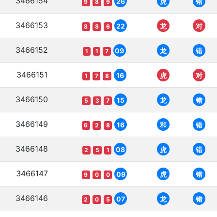
3466154
26
虎
错
9
8
9
3466153
22
龙
对
8
8
6
3466152
09
龙
错
1
1
7
3466151
16
虎
对
1
7
8
3466150
15
龙
错
5
3
7
3466149
16
和
错
6
2
8
3466148
08
虎
错
2
5
1
3466147
09
虎
错
9
0
0
3466146
07
龙
错
2
0
5