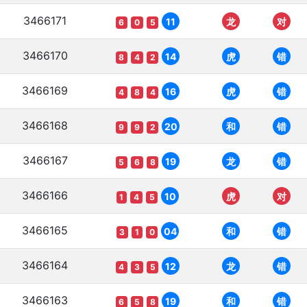
3466171
11
龙
对
6
0
5
3466170
14
虎
错
8
4
2
3466169
16
虎
错
4
8
4
3466168
20
和
错
9
9
2
3466167
19
龙
错
5
6
8
3466166
10
虎
对
1
4
5
3466165
04
和
错
3
1
0
3466164
12
龙
错
4
3
5
3466163
19
和
错
6
5
8