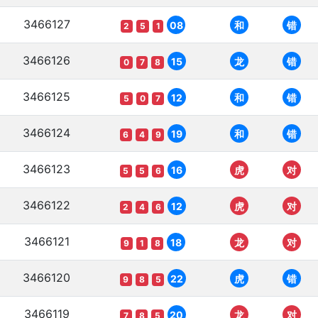
3466127
08
和
错
2
5
1
3466126
15
龙
错
0
7
8
3466125
12
和
错
5
0
7
3466124
19
和
错
6
4
9
3466123
16
虎
对
5
5
6
3466122
12
虎
对
2
4
6
3466121
18
龙
对
9
1
8
3466120
22
虎
错
9
8
5
3466119
20
龙
对
7
8
5