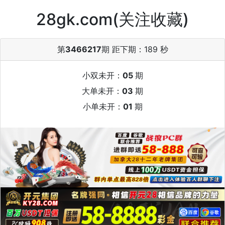
28gk.com(关注收藏)
第
3466217
期 距下期：
189 秒
小双未开：
05
期
大单未开：
03
期
小单未开：
01
期