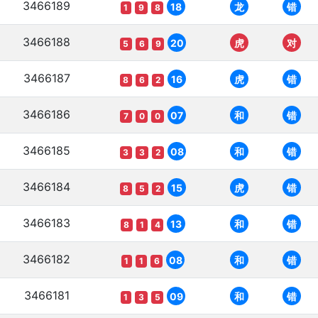
3466189
18
龙
错
1
9
8
3466188
20
虎
对
5
6
9
3466187
16
虎
错
8
6
2
3466186
07
和
错
7
0
0
3466185
08
和
错
3
3
2
3466184
15
虎
错
8
5
2
3466183
13
和
错
8
1
4
3466182
08
和
错
1
1
6
3466181
09
和
错
1
3
5