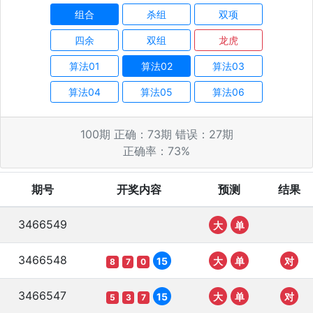
组合
杀组
双项
四余
双组
龙虎
算法01
算法02
算法03
算法04
算法05
算法06
100
期 正确：
73
期 错误：
27
期
正确率：
73
%
期号
开奖内容
预测
结果
3466549
大
单
3466548
15
大
单
对
8
7
0
3466547
15
大
单
对
5
3
7