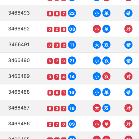
3466493
22
小
单
错
6
9
7
3466492
08
小
单
对
0
2
6
3466491
11
大
双
错
6
3
2
3466490
21
小
双
错
5
7
9
3466489
14
小
双
对
3
7
4
3466488
16
小
单
错
6
9
1
3466487
19
大
双
对
9
3
7
3466486
09
小
单
对
2
7
0