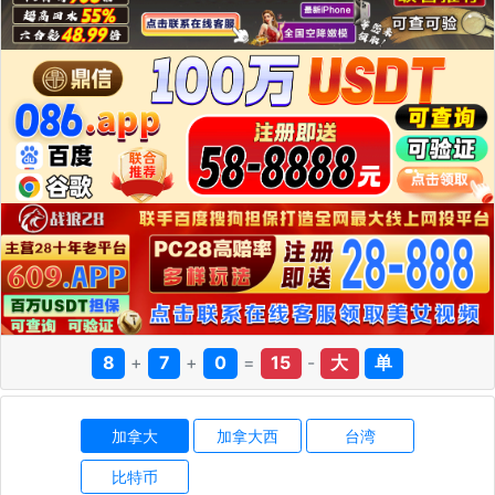
8
+
7
+
0
=
15
-
大
单
加拿大
加拿大西
台湾
比特币