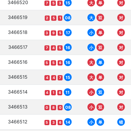
3466520
15
大
单
对
7
5
3
3466519
08
大
双
对
2
5
1
3466518
17
小
单
对
3
9
5
3466517
16
小
双
对
7
4
5
3466516
16
大
单
对
5
5
6
3466515
15
大
单
对
4
4
7
3466514
11
小
双
对
4
1
6
3466513
08
小
双
对
0
8
0
3466512
14
小
单
错
5
3
6